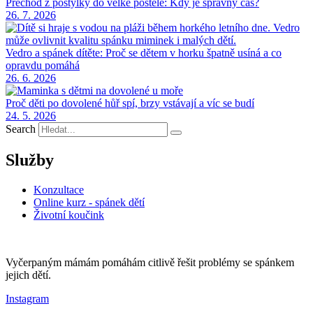
Přechod z postýlky do velké postele: Kdy je správný čas?
26. 7. 2026
Vedro a spánek dítěte: Proč se dětem v horku špatně usíná a co
opravdu pomáhá
26. 6. 2026
Proč děti po dovolené hůř spí, brzy vstávají a víc se budí
24. 5. 2026
Search
Služby
Konzultace
Online kurz - spánek dětí
Životní koučink
Vyčerpaným mámám pomáhám citlivě řešit problémy se spánkem
jejich dětí.
Instagram