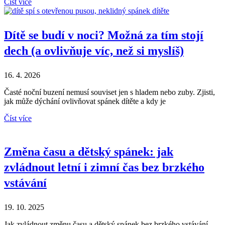
Číst více
Dítě se budí v noci? Možná za tím stojí
dech (a ovlivňuje víc, než si myslíš)
16. 4. 2026
Časté noční buzení nemusí souviset jen s hladem nebo zuby. Zjisti,
jak může dýchání ovlivňovat spánek dítěte a kdy je
Číst více
Změna času a dětský spánek: jak
zvládnout letní i zimní čas bez brzkého
vstávání
19. 10. 2025
Jak zvládnout změnu času a dětský spánek bez brzkého vstávání.