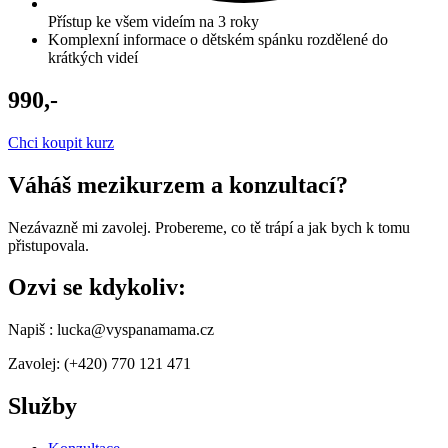
Přístup ke všem videím na 3 roky
Komplexní informace o dětském spánku rozdělené do
krátkých videí
990,-
Chci koupit kurz
Váháš mezi
kurzem a konzultací?
Nezávazně mi zavolej. Probereme, co tě trápí a jak bych k tomu
přistupovala.
Ozvi se kdykoliv:
Napiš : lucka@vyspanamama.cz
Zavolej: (+420) 770 121 471
Služby